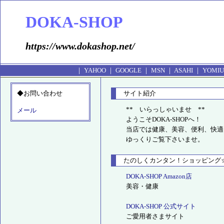
DOKA-SHOP
https://www.dokashop.net/
｜
YAHOO
｜
GOOGLE
｜
MSN
｜
ASAHI
｜
YOMIU
◆お問い合わせ
サイト紹介
** いらっしゃいませ **
メール
ようこそDOKA-SHOPへ！
当店では健康、美容、便利、快適
ゆっくりご覧下さいませ。
たのしくカンタン！ショッピング
DOKA-SHOP Amazon店
美容・健康
DOKA-SHOP 公式サイト
ご愛用者さまサイト